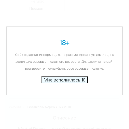
Регион:
Пьемонт
18+
Карта
Сайт содержит информацию, не рекомендованную для лиц, не
Цветовая гамма:
янтарно-красный
достигших совершеннолетнего возраста. Для доступа на сайт
подтвердите, пожалуйста, свое совершеннолетие.
Температура подачи:
10-12 C
Мне исполнилось 18
Вкус:
гвоздика, корица, цветы
Аромат:
гвоздика, корица, цветы
Описание
Martini Rosso — самый классический вермут