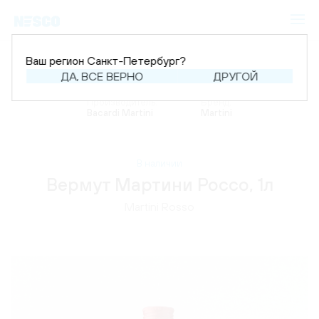
Ваш регион Санкт-Петербург?
ДА, ВСЕ ВЕРНО
ДРУГОЙ
Главная
Каталог
Вино
Производитель:
Бренд:
Bacardi Martini
Martini
В наличии
Вермут Мартини Россо, 1л
Martini Rosso