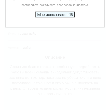
подтвердите, пожалуйста, свое совершеннолетие.
Виноград:
Совиньон Блан
Мне исполнилось 18
Температура подачи:
7-9 C
Вкус:
груша, лайм
Аромат:
лайм
Описание
Совиньон блан отражает необычную подробность
работы всей команды винодельни: дегустировать
все вина до тех пор, пока все не убедятся, что вино
получилось отменное и его можно выпускать на
рынок. Очаровательная кислотность, интенсивная
минеральная нотка.