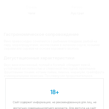
Страна:
Регион:
Чили
Аустрал
Гастрономическое сопровождение
Вино превосходно сочетается с рыбными блюдами, рыбой на
пару, морепродуктами, моллюсками в зеленом соусе, козьими
сырами или сырами на основе коровьего молока.
Дегустационные характеристики
Вкус вина изысканный, полный и богатый, обладает живой,
устойчивой кислотностью и сливочной текстурой, приятными
фруктовыми тонами, нотами лайма, лимона, маракуйи, грейпфрута
и минеральными нюансам. Послевкусие продолжительное.
Карта
18+
Цветовая гамма:
соломенный
Сайт содержит информацию, не рекомендованную для лиц, не
достигших совершеннолетнего возраста. Для доступа на сайт