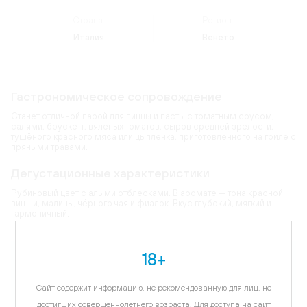
Страна:
Регион:
Италия
Венето
Гастрономическое сопровождение
Станет отличной парой для пиццы и пасты с томатным соусом,
салями, брускетт, вяленых томатов, сыров средней зрелости,
тушёного красного мяса или цыпленка, приготовленного на гриле с
пряными травами.
Дегустационные характеристики
Рубиновый цвет с алыми отблесками. В аромате — тона красной
вишни, малины, чёрного чая и фиалок. Вкус глубокий, мягкий и
гармоничный.
Карта
18+
Цветовая гамма:
рубиновый
Сайт содержит информацию, не рекомендованную для лиц, не
достигших совершеннолетнего возраста. Для доступа на сайт