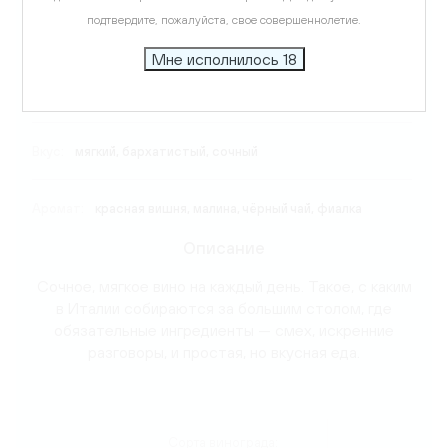
подтвердите, пожалуйста, свое совершеннолетие.
Виноград:
Мерло, Санджовезе, Монтепульчано, Каберне
Совиньон
Мне исполнилось 18
Температура подачи:
16-18 C
Вкус:
мягкий, бархатистый, сочный
Аромат:
красная вишня, малина, чёрный чай, фиалка
Описание
Сочное, мягкое вино на каждый день. Такое, с каким
в Италии собираются за большим столом, где
обязательные ингредиенты — смех, искренние
разговоры, и простая, но вкусная еда.
Сорта винограда: