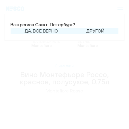
Ваш регион Санкт-Петербург?
ДА, ВСЕ ВЕРНО
ДРУГОЙ
Главная
Каталог
Вино
Производитель:
Бренд:
Montefiore
Montefiore
В наличии
Вино Монтефьоре Россо,
красное, полусухое, 0.75л
Montefiore Rosso