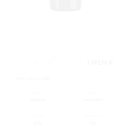
1 392.16 ₽
ЗАПРОСИТЬ ТОВАР
Цвет:
Сахар:
красное
полусухое
Объем:
Крепость:
0.75
11.5