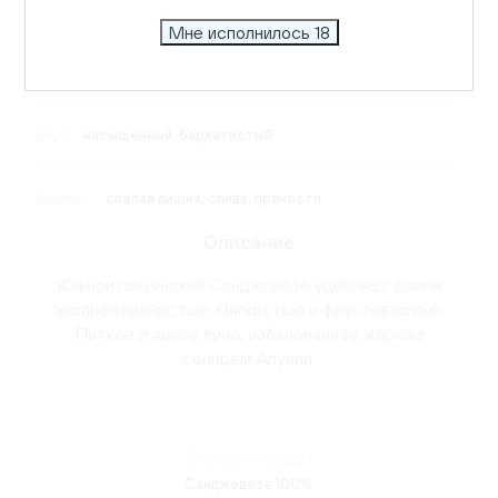
Виноград:
Санджовезе
Мне исполнилось 18
Температура подачи:
16-18 C
Вкус:
насыщенный, бархатистый
Аромат:
спелая вишня, слива, пряности
Описание
Южноитальянский Санджовезе удивляет своей
экспрессивностью, мягкостью и фруктовостью.
Питкое и яркое вино, избалованное жарким
солнцем Апулии.
Сорта винограда:
Санджовезе 100%