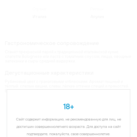
Страна:
Регион:
Италия
Апулия
Гастрономическое сопровождение
Станет прекрасной парой к традиционной итальянской кухне:
спагетти Bolognese или паста с томатным соусом, пицца, овощные
запеканки и сыры средней выдержки.
Дегустационные характеристики
Рубиновый цвет с гранатовыми отблесками. Аромат пышный и
тёплый: спелые вишни, сливы, лёгкие оттенки специй и пряностей.
Вкус насыщенный, бархатистый и гармоничный.
18+
Карта
Сайт содержит информацию, не рекомендованную для лиц, не
Цветовая гамма:
рубиновый
достигших совершеннолетнего возраста. Для доступа на сайт
подтвердите, пожалуйста, свое совершеннолетие.