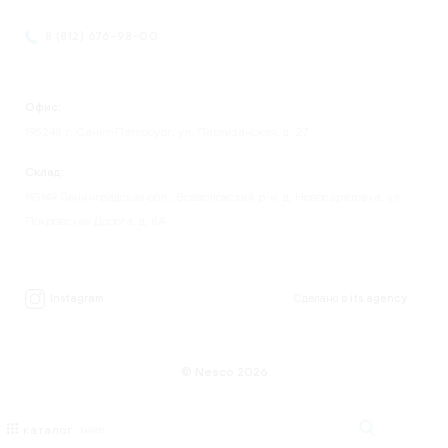
8 (812) 676-98-00
Офис:
195248 г. Санкт-Петербург, ул. Партизанская, д. 27
Склад:
193149 Ленинградская обл., Всеволожский р-н, д. Новосаратовка, ул.
Покровская Дорога, д. 8А.
Instagram
Сделано в
its.agency
© Nesco 2026
каталог