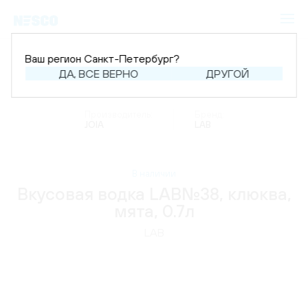
Ваш регион Санкт-Петербург?
ДА, ВСЕ ВЕРНО
ДРУГОЙ
Главная
Каталог
Крепкий алкоголь
Водка
Производитель:
Бренд:
JOIA
LAB
В наличии
Вкусовая водка LAB№38, клюква,
мята, 0.7л
LAB