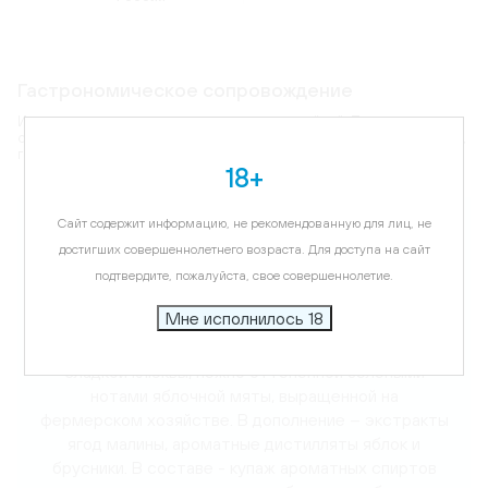
Гастрономическое сопровождение
Идеальна в чистом виде или в составе коктейлей. Превосходно
сочетается с соленьями и маринадами, грибами, наваристой ухой,
горячими мясными и рыбными блюдами, сытными закусками.
18+
Карта
Сайт содержит информацию, не рекомендованную для лиц, не
достигших совершеннолетнего возраста. Для доступа на сайт
Цветовая гамма:
прозрачный
подтвердите, пожалуйста, свое совершеннолетие.
Описание
Мне исполнилось 18
Авторский купаж доминирующей спелой ягоды
сладкой клюквы, нежно оттененной зелеными
нотами яблочной мяты, выращенной на
фермерском хозяйстве. В дополнение – экстракты
ягод малины, ароматные дистилляты яблок и
брусники. В составе - купаж ароматных спиртов