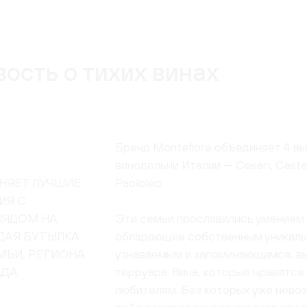
ость о тихих винах
Бренд Montefiore объединяет 4 
винодельни Италии — Cesari, Castel
НЯЕТ ЛУЧШИЕ
Paololeo.
ИЯ С
ЛЯДОМ НА
Эти семьи прославились умением 
ЖДАЯ БУТЫЛКА
обладающие собственным уникаль
МЬИ, РЕГИОНА
узнаваемым и запоминающимся, в
ДА.
терруара. Вина, которые нравятся 
любителям. Без которых уже нево