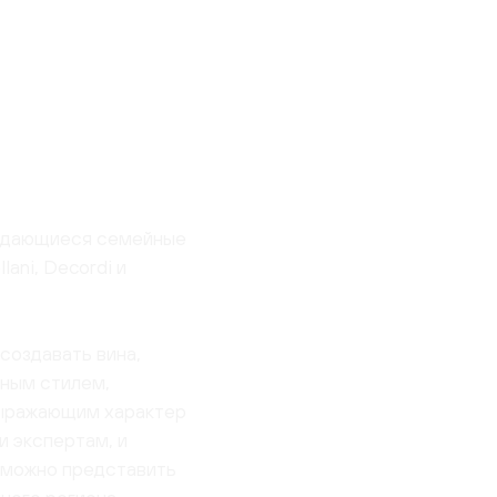
выдающиеся семейные
lani, Decordi и
создавать вина,
ным стилем,
ыражающим характер
и экспертам, и
зможно представить