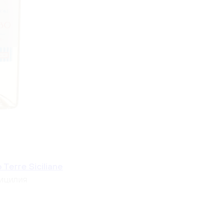
 Terre Siciliane
ицилия