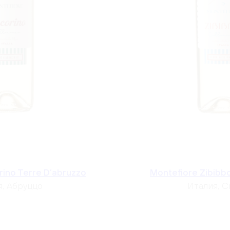
rino Terre D’abruzzo
Montefiore Zibibbo
я, Абруццо
Италия, С