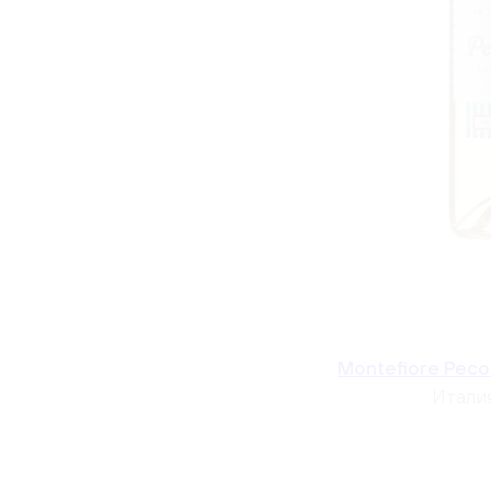
Montefiore Peco
Итали