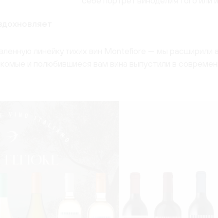
себе портрет виноделия того или и
 вдохновляет
ленную линейку тихих вин Montefiore — мы расширили
накомые и полюбившиеся вам вина выпустили в современ