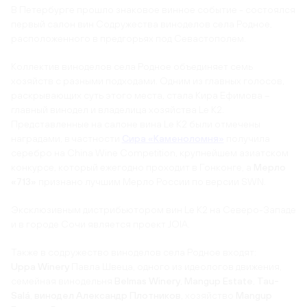
В Петербурге прошло знаковое винное событие - состоялся
первый салон вин Содружества виноделов села Родное,
расположенного в предгорьях под Севастополем.
Коллектив виноделов села Родное объединяет семь
хозяйств с разными подходами. Одним из главных голосов,
раскрывающих суть этого места, стала Кира Ефимова –
главный винодел и владелица хозяйства Le K2.
Представленные на салоне вина Le K2 были отмечены
наградами, в частности
Сира «Каменоломня»
получила
серебро на China Wine Competition, крупнейшем азиатском
конкурсе, который ежегодно проходит в Гонконге, а
Мерло
«713»
признано лучшим Мерло России по версии SWN.
Эксклюзивным дистрибьютором вин Le K2 на Северо-Западе
и в городе Сочи является проект JOIA.
Также в содружество виноделов села Родное входят:
Uppa Winery
Павла Швеца, одного из идеологов движения,
семейная винодельня
Belmаs Winery
,
Mangup Estate
,
Tau-
Salá
,
винодел Александр Плотников
, хозяйство
Mangup