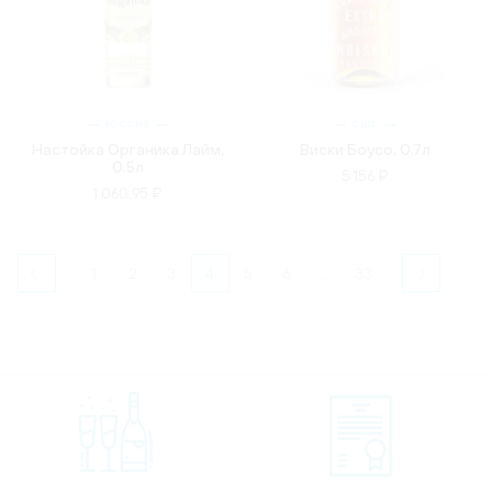
РОССИЯ
США
Настойка Органика Лайм,
Виски Боусо, 0.7л
0.5л
5 156 ₽
1 060.95 ₽
1
2
3
4
5
6
...
33