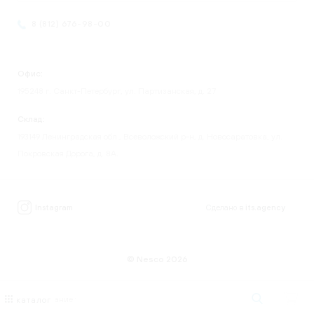
8 (812) 676-98-00
Офис:
195248 г. Санкт-Петербург, ул. Партизанская, д. 27
Склад:
193149 Ленинградская обл., Всеволожский р-н, д. Новосаратовка, ул.
Покровская Дорога, д. 8А.
Instagram
Сделано в
its.agency
© Nesco 2026
каталог