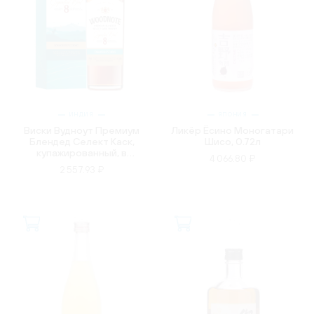
ИНДИЯ
ЯПОНИЯ
Виски Вудноут Премиум
Ликёр Ёсино Моногатари
Блендед Селект Каск,
Шисо, 0.72л
купажированный, в
4 066.80 ₽
подарочной упаковке,
2 557.93 ₽
0.75л