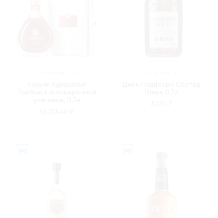
ФРАНЦИЯ
КИТАЙ
Коньяк Курвуазье
Джин Пэддлерс Солтид
Трибьют, в подарочной
Плам, 0.7л
упаковке, 0.7л
4 239 ₽
68 356.40 ₽