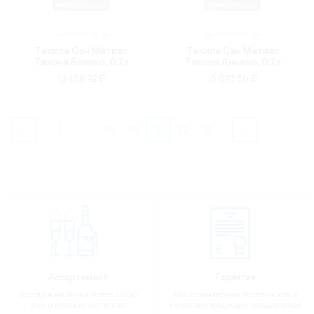
МЕКСИКА
МЕКСИКА
Текила Сан Матиас
Текила Сан Матиас
Тахона Бланко, 0.7л
Тахона Аньехо, 0.7л
13 658.92 ₽
15 097.50 ₽
1
...
29
30
31
32
33
Ассортимент
Гарантии
Всегда в наличии более 2000
Мы гарантируем подлинность и
вин и крепких напитков,
качество продукции, сотрудничая