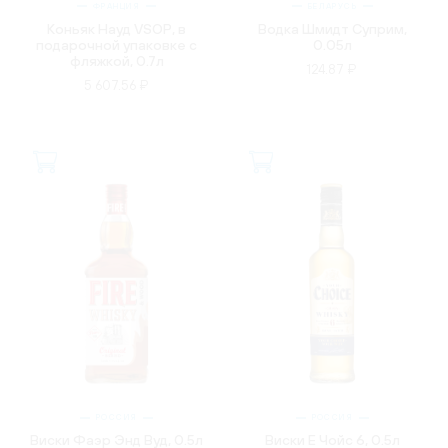
ФРАНЦИЯ
БЕЛАРУСЬ
Коньяк Науд VSOP, в
Водка Шмидт Суприм,
подарочной упаковке с
0.05л
фляжкой, 0.7л
124.87 ₽
5 607.56 ₽
РОССИЯ
РОССИЯ
Виски Фаэр Энд Вуд, 0.5л
Виски Е Чойс 6, 0.5л