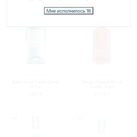
Мне исполнилось 18
ЯПОНИЯ
РОССИЯ
Джин Укиё Токио Драй,
Ликер Тундра Хот и
0.7 л
Спайс, 0.5л
6 289 ₽
620.38 ₽