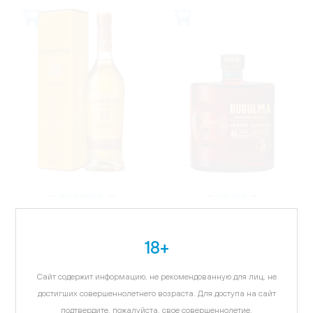
ШОТЛАНДИЯ
РОССИЯ
Виски Гленморанджи
Бугульма Премиум
Ориджинал, в
Эдишн, 0.5л
подарочной упаковке, 1л
1 057.35 ₽
18+
5 758.17 ₽
Сайт содержит информацию, не рекомендованную для лиц, не
достигших совершеннолетнего возраста. Для доступа на сайт
подтвердите, пожалуйста, свое совершеннолетие.