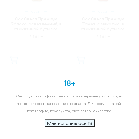
РОССИЯ
РОССИЯ
Сок Свэлл Премиум
Сок Свэлл Премиум
Яблоко, осветленный, в
Томат, с мякотью, в
стеклянной бутылке,
стеклянной бутылке,
0.25л
0.25л
78.86 ₽
78.86 ₽
18+
Сайт содержит информацию, не рекомендованную для лиц, не
достигших совершеннолетнего возраста. Для доступа на сайт
подтвердите, пожалуйста, свое совершеннолетие.
Мне исполнилось 18