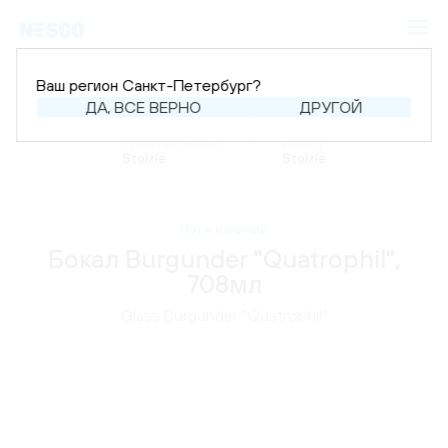
Ваш регион Санкт-Петербург?
ДА, ВСЕ ВЕРНО
ДРУГОЙ
Главная
Каталог
Аксессуары
Бокалы
Производитель:
Бренд:
Stolzle
Stolzle
Нет в наличии
Бокал Burgunder "Quatrophil",
708мл
Glass Burgunder "Quatrophil"