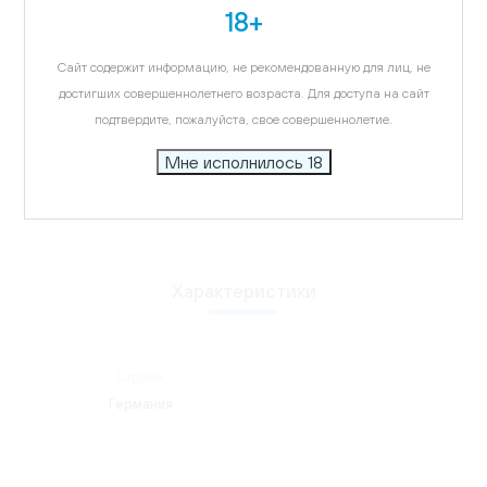
Карта
18+
Описание
Сайт содержит информацию, не рекомендованную для лиц, не
Бокалы Stolzle подчеркнут многогранный вкус
достигших совершеннолетнего возраста. Для доступа на сайт
напитка, удивят ваших гостей, придадут
подтвердите, пожалуйста, свое совершеннолетие.
элегантности интерьеру.
Мне исполнилось 18
Характеристики
Страна:
Германия