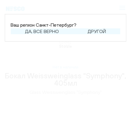
Ваш регион Санкт-Петербург?
ДА, ВСЕ ВЕРНО
ДРУГОЙ
Главная
Каталог
Аксессуары
Бокалы
Бренд:
Stolzle
Нет в наличии
Бокал Weissweinglass "Symphony",
405мл
Glass Weissweinglass "Symphony"