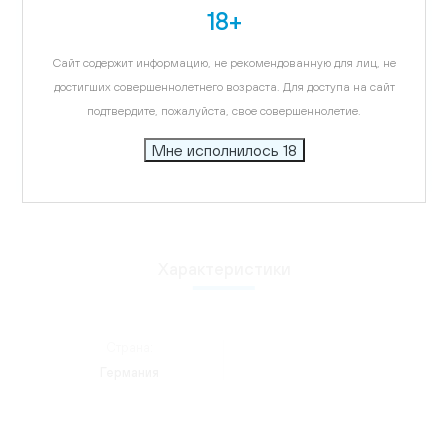
Карта
18+
Описание
Сайт содержит информацию, не рекомендованную для лиц, не
Бокалы Stolzle подчеркнут многогранный вкус
достигших совершеннолетнего возраста. Для доступа на сайт
напитка, удивят ваших гостей, придадут
подтвердите, пожалуйста, свое совершеннолетие.
элегантности интерьеру.
Мне исполнилось 18
Характеристики
Страна:
Германия