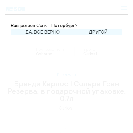
Ваш регион Санкт-Петербург?
ДА, ВСЕ ВЕРНО
ДРУГОЙ
Главная
Каталог
Крепкий алкоголь
Бренди
Производитель:
Бренд:
Osborne
Carlos I
В наличии
Бренди Карлос l Солера Гран
Резерва, в подарочной упаковке,
0.7л
Carlos I