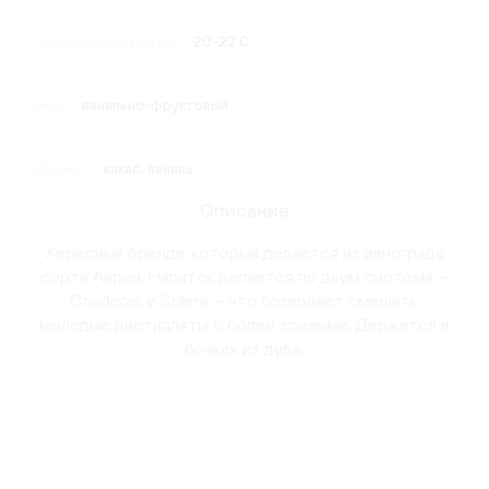
Температура подачи:
20-22 C
Вкус:
ванильно-фруктовый
Аромат:
какао, ваниль
Описание
Хересный бренди, который делается из винограда
сорта Айрен. Напиток делается по двум система –
Criaderas и Solera – что позволяет смешать
молодые дистилляты с более зрелыми. Держится в
бочках из дуба.