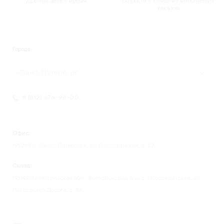
удобный день и время
скорости и качества выполнения
заказов
Города
Санкт-Петербург
8 (812) 676-98-00
Офис:
195248 г. Санкт-Петербург, ул. Партизанская, д. 27
Склад:
193149 Ленинградская обл., Всеволожский р-н, д. Новосаратовка, ул.
Покровская Дорога, д. 8А.