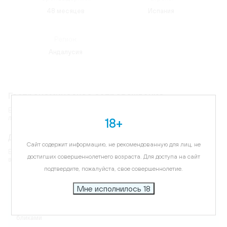
48 месяцев
Испания
Регион:
Андалусия
Гастрономическое сопровождение
Бренди можно употреблять как самостоятельный напиток, со
льдом или в составе коктейлей.
18+
Дегустационные характеристики
Сайт содержит информацию, не рекомендованную для лиц, не
Бренди демонстрирует сложный, богатый вкус с фруктово-
достигших совершеннолетнего возраста. Для доступа на сайт
ванильными оттенками и стойким послевкусием.
подтвердите, пожалуйста, свое совершеннолетие.
Карта
Мне исполнилось 18
Цветовая гамма:
глубокий янтарный с золотистыми
бликами