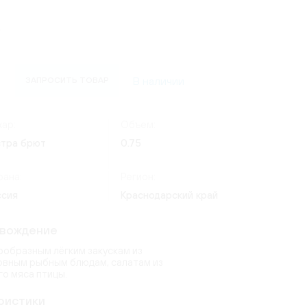
(24)
Россия
(4)
ate
e
ческий
Италия
(7)
os Lima
)
(9)
(8)
Германия
(20)
1)
(3)
erg
В наличии
ЗАПРОСИТЬ ТОВАР
quot
(2)
(15)
6)
6)
ар:
Объем:
ndon
(2)
(14)
стра брют
0.75
uet
toni
(9)
рана:
Регион:
(2)
)
ссия
Краснодарский край
овождение
ообразным лёгким закускам из
овным рыбным блюдам, салатам из
го мяса птицы.
ристики