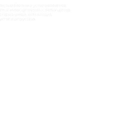
истым блеском и устойчивой игрой.
елых яблок, цитрусовых, белых цветов
с гармоничный, освежающий,
ктов и цитрусовых.