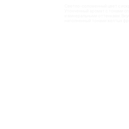
Светло-соломенный цвет с искр
Утонченный аромат с тонами сп
и минеральными оттенками. Вку
наполненный тонами желтых фру