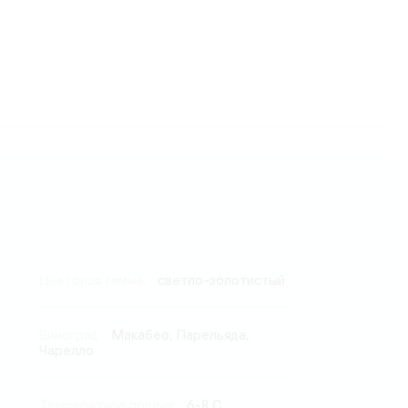
Цветовая гамма:
светло-золотистый
Виноград:
Макабео, Парельяда,
Чарелло
Температура подачи:
6-8 C