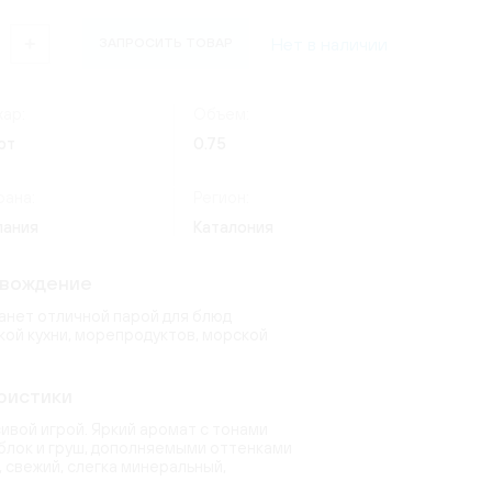
(24)
Россия
(4)
ate
Нет в наличии
ЗАПРОСИТЬ ТОВАР
ческий
Италия
(7)
os Lima
)
(9)
(8)
Германия
(20)
1)
(3)
ар:
Объем:
erg
quot
(2)
ют
0.75
(15)
6)
6)
рана:
Регион:
ndon
(2)
пания
Каталония
(14)
uet
toni
(9)
овождение
(2)
)
анет отличной парой для блюд
ой кухни, морепродуктов, морской
ристики
ивой игрой. Яркий аромат с тонами
яблок и груш, дополняемыми оттенками
, свежий, слегка минеральный,