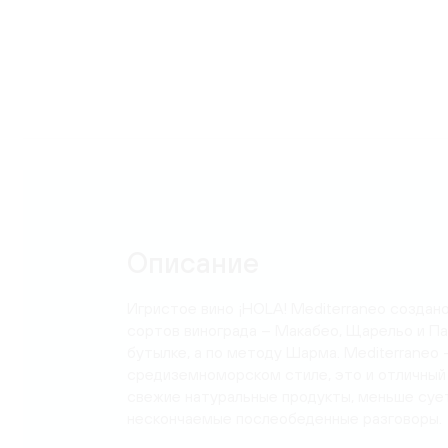
Карта
Описание
Игристое вино ¡HOLA! Mediterraneo создано 
сортов винограда – Макабео, Щарельо и Па
бутылке, а по методу Шарма. Mediterraneo 
средиземноморском стиле, это и отличный
свежие натуральные продукты, меньше сует
нескончаемые послеобеденные разговоры.