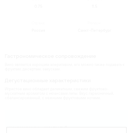
0.75
11.5
Страна:
Регион:
Россия
Санкт-Петербург
Гастрономическое сопровождение
Вино является хорошим аперитивом, его можно также подавать к
фруктам, десертам, закускам.
Дегустационные характеристики
Игристое вино обладает деликатным, свежим фруктово-
мускатным ароматом с нюансами липы. Вкус гармоничный,
сбалансированный, с нежными фруктовыми нотами.
Карта
Цветовая гамма:
золотистый