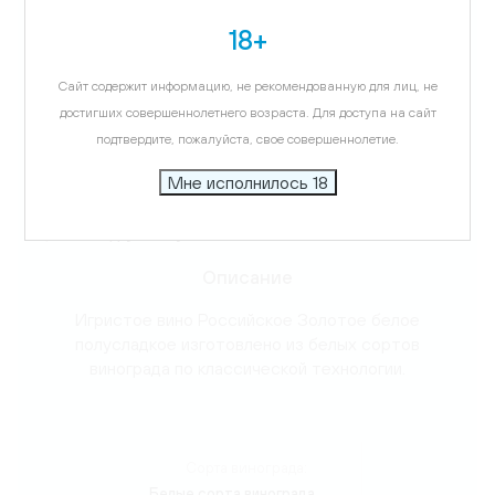
18+
Виноград:
Белые сорта винограда
Сайт содержит информацию, не рекомендованную для лиц, не
Температура подачи:
9-11 C
достигших совершеннолетнего возраста. Для доступа на сайт
подтвердите, пожалуйста, свое совершеннолетие.
Вкус:
фрукты
Мне исполнилось 18
Аромат:
фрукты, мускат, липа
Описание
Игристое вино Российское Золотое белое
полусладкое изготовлено из белых сортов
винограда по классической технологии.
Сорта винограда:
Белые сорта винограда