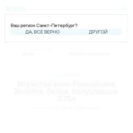
Ваш регион Санкт-Петербург?
ДА, ВСЕ ВЕРНО
ДРУГОЙ
Главная
Каталог
Шампанское и игристое
Игристое вино
Производитель:
Бренд:
Вилаш
Российское Золотое
Нет в наличии
Игристое вино Российское
Золотое, белое, полусладкое,
0.75л
Russian Gold White Semi-sweet