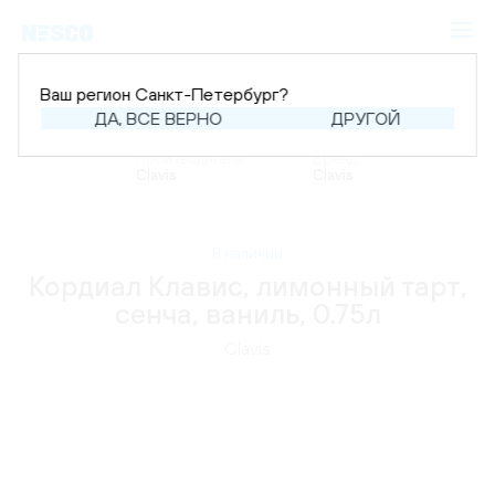
Ваш регион Санкт-Петербург?
ДА, ВСЕ ВЕРНО
ДРУГОЙ
Главная
Каталог
Напитки
Кордиалы
Производитель:
Бренд:
Clavis
Clavis
В наличии
Кордиал Клавис, лимонный тарт,
сенча, ваниль, 0.75л
Clavis