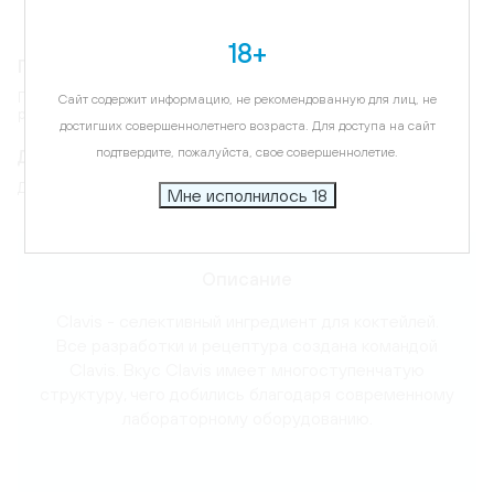
18+
Гастрономическое сопровождение
Превосходное решение для коктейлей на виски, джине, водке и
Сайт содержит информацию, не рекомендованную для лиц, не
роме, а также просто с содовой.
достигших совершеннолетнего возраста. Для доступа на сайт
Дегустационные характеристики
подтвердите, пожалуйста, свое совершеннолетие.
Десертный, терпкий
Мне исполнилось 18
Карта
Описание
Clavis - селективный ингредиент для коктейлей.
Все разработки и рецептура создана командой
Clavis. Вкус Clavis имеет многоступенчатую
структуру, чего добились благодаря современному
лабораторному оборудованию.