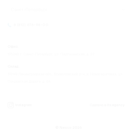
Санкт-Петербург
8 (812) 676-98-00
Офис:
195248 г. Санкт-Петербург, ул. Партизанская, д. 27
Склад:
193149 Ленинградская обл., Всеволожский р-н, д. Новосаратовка, ул.
Покровская Дорога, д. 8А.
Instagram
Сделано в
its.agency
© Nesco 2026