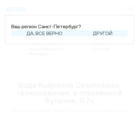
Ваш регион Санкт-Петербург?
ДА, ВСЕ ВЕРНО
ДРУГОЙ
Главная
Каталог
Напитки
Вода
Производитель:
Бренд:
Acque Minerali Val
Chiarella
Menaggio
В наличии
Вода Кьярелла Симпозион,
газированная, в стеклянной
бутылке, 0.7л
Mineral still water Chiarella Symposion in glass bottle