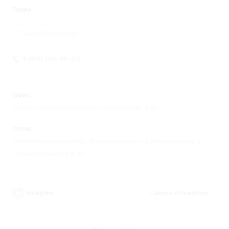
Города
Санкт-Петербург
8 (812) 676-98-00
Офис:
195248 г. Санкт-Петербург, ул. Партизанская, д. 27
Склад:
193149 Ленинградская обл., Всеволожский р-н, д. Новосаратовка, ул.
Покровская Дорога, д. 8А.
Instagram
Сделано в
its.agency