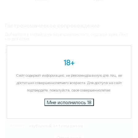
Гастрономическое сопровождение
Добавляют в коктейли на базе шампанского, содовой, вина. Пьют
как дижестив.
Дегустационные характеристики
Аромат и вкус наполнены мощными нотами клубничного джема.
18+
Карта
Сайт содержит информацию, не рекомендованную для лиц, не
достигших совершеннолетнего возраста. Для доступа на сайт
подтвердите, пожалуйста, свое совершеннолетие.
Температура подачи:
16-18 C
Мне исполнилось 18
Вкус:
фруктовый, с нотами клубничного джема
Аромат:
клубничный, оттенки джема
Описание