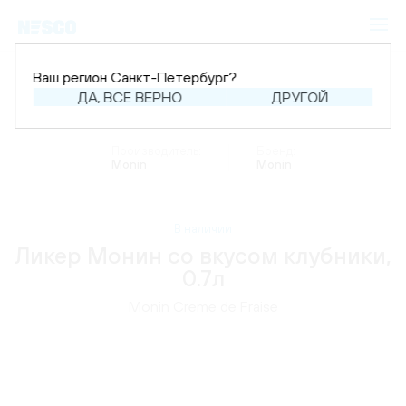
Ваш регион Санкт-Петербург?
ДА, ВСЕ ВЕРНО
ДРУГОЙ
Главная
Каталог
Крепкий алкоголь
Ликер
Производитель:
Бренд:
Monin
Monin
В наличии
Ликер Монин со вкусом клубники,
0.7л
Monin Creme de Fraise