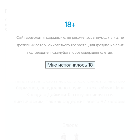
Гастрономическое сопровождение
Сироп хорошо сочетается с экзотическими специями, такими как
18+
имбирь, ароматические травы, мед, кокосовое молоко и даже с
большинством фруктов.
Сайт содержит информацию, не рекомендованную для лиц, не
Карта
достигших совершеннолетнего возраста. Для доступа на сайт
подтвердите, пожалуйста, свое совершеннолетие.
Описание
Мне исполнилось 18
Насыщенный вкус сиропа Монин Ананас отлично
подойдет для создания любого освежающего
напитка или экзотического коктейля. По мнению
барменов, он идеально звучит в коктейлях Пина
Колада и Дайкири. К тому же является
диетическим, так как содержит всего 97 калорий.
Блюда: