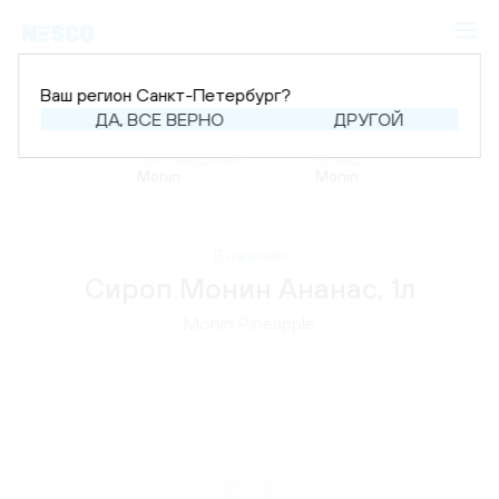
Ваш регион Санкт-Петербург?
ДА, ВСЕ ВЕРНО
ДРУГОЙ
Главная
Каталог
Напитки
Производитель:
Бренд:
Monin
Monin
В наличии
Сироп Монин Ананас, 1л
Monin Pineapple