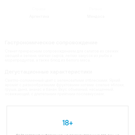
Страна:
Регион:
Аргентина
Мендоса
Гастрономическое сопровождение
Станет прекрасным сопровождением для салатов из свежих
овощей и зелени, мягких сыров, легких закусок из рыбы и
морепродуктов, а также блюд из белого мяса.
Дегустационные характеристики
Светло-соломенный цвет с зеленоватыми отблесками. Яркий
аромат с разнообразными фруктовыми нотами: спелые яблоки,
груши, дыня, ананас и банан. Вкус объемный, насыщенный,
освежающий, с длительным приятным послевкусием.
Карта
18+
Цветовая гамма:
Светло-соломенный