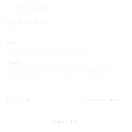
Санкт-Петербург
8 (812) 676-98-00
Офис:
195248 г. Санкт-Петербург, ул. Партизанская, д. 27
Склад:
193149 Ленинградская обл., Всеволожский р-н, д. Новосаратовка, ул.
Покровская Дорога, д. 8А.
Instagram
Сделано в
its.agency
© Nesco 2026