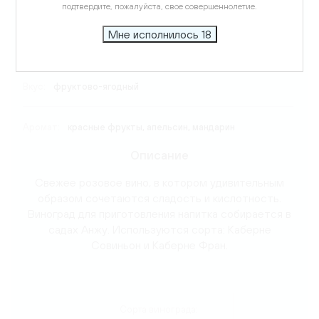
Виноград:
Каберне Фран, Каберне Совиньон
подтвердите, пожалуйста, свое совершеннолетие.
Мне исполнилось 18
Температура подачи:
8-10 C
Вкус:
фруктово-ягодный
Аромат:
красные фрукты, апельсин, мандарин
Описание
Свежее розовое вино, в котором удивительным
образом сочетаются сладость и кислотность.
Виноград для приготовления напитка собирается в
садах Анжу. Используются сорта: Каберне
Совиньон и Каберне Фран.
Сорта винограда: