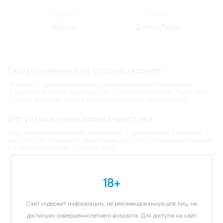
Страна:
Регион:
Франция
Долина Луары
Гастрономическое сопровождение
Это вино — прекрасный выбор для лёгких десертов, свежих
фруктов или мягких сыров вроде бри или камамбера. Также оно
отлично дополнит летние пикники, подаваясь охлаждённым.
Дегустационные характеристики
Вкус вина свежий, питкий, элегантный, с прекрасным балансом
кислотности и сладости, приятными фруктово-ягодными оттенками
и соблазнительным послевкусием.
Карта
18+
Цветовая гамма:
прозрачный нежно-розовый
Сайт содержит информацию, не рекомендованную для лиц, не
достигших совершеннолетнего возраста. Для доступа на сайт