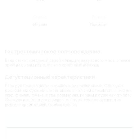
Страна:
Регион:
Италия
Пьемонт
Гастрономическое сопровождение
Вино станет идеальной парой к блюдам из красного мяса, а также
зрелым сырам или сырам из средней выдержки.
Дегустационные характеристики
Вино рубинового цвета с гранатовыми отблесками. Обладает
роскошным букетом с отчетливыми нотками спелых слив, лесных
ягод, фиалки, табака, мяты, розмарина, корицы и сушеных грибов.
Сложная и элегантная танинная текстура, вкус раскрывается
нотами черной вишни, корицы и аниса.
Карта
Цветовая гамма:
рубиновый