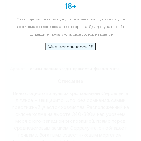
18+
Виноград:
Неббиоло
Сайт содержит информацию, не рекомендованную для лиц, не
достигших совершеннолетнего возраста. Для доступа на сайт
Температура подачи:
18 C
подтвердите, пожалуйста, свое совершеннолетие.
Мне исполнилось 18
Вкус:
черная вишня, слива, пряности
Аромат:
сливы, лесные ягоды, пряности, фиалка, мята
Описание
Вино с одного из лучших крю коммуны Серралунга
д’Альба – Лаццарито. Это, без сомнения, самый
престижный участок хозяйства. Расположенный на
склоне холма на высоте 340-380м над уровнем
моря с юго-западной экспозицией, прямо перед
средневековым замком Серралунга, он обладает
почвами, богатыми известняковым мергелем.