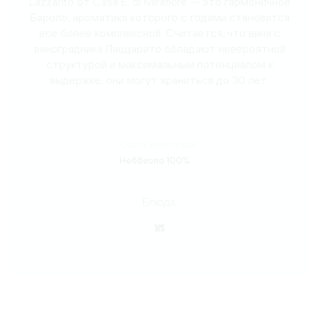
Lazzarito от Casa E. di Mirafiore — это гармоничное
Бароло, ароматика которого с годами становится
все более комплексной. Считается, что вина с
виноградника Лаццарито обладают невероятной
структурой и максимальным потенциалом к
выдержке, они могут храниться до 30 лет.
Сорта винограда:
Неббиоло 100%
Блюда: