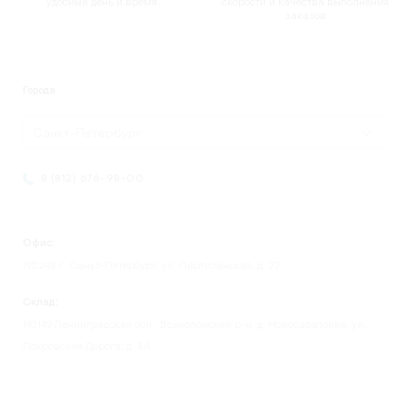
удобный день и время
скорости и качества выполнения
заказов
Города
Санкт-Петербург
8 (812) 676-98-00
Офис:
195248 г. Санкт-Петербург, ул. Партизанская, д. 27
Склад:
193149 Ленинградская обл., Всеволожский р-н, д. Новосаратовка, ул.
Покровская Дорога, д. 8А.