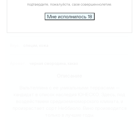
подтвердите, пожалуйста, свое совершеннолетие.
Виноград:
Неббиоло
Мне исполнилось 18
Температура подачи:
18-20 C
Вкус:
специи, кожа
Аромат:
черная смородина, какао
Описание
Вальтеллина с ее уникальными террасами —
кандидат в список наследия ЮНЕСКО. Здесь, под
воздействием средиземноморского климата, и
произрастает сорт Неббиоло. Вино производится
только в лучшие годы.