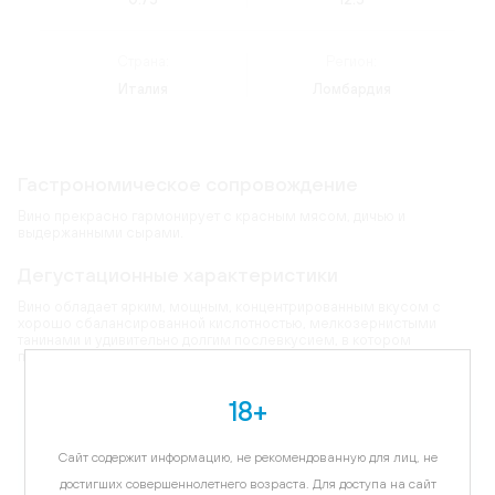
Страна:
Регион:
Италия
Ломбардия
Гастрономическое сопровождение
Вино прекрасно гармонирует с красным мясом, дичью и
выдержанными сырами.
Дегустационные характеристики
Вино обладает ярким, мощным, концентрированным вкусом с
хорошо сбалансированной кислотностью, мелкозернистыми
танинами и удивительно долгим послевкусием, в котором
присутствуют едва уловимые намеки специй и кожи.
18+
Карта
Сайт содержит информацию, не рекомендованную для лиц, не
Цветовая гамма:
рубиново-красный
достигших совершеннолетнего возраста. Для доступа на сайт