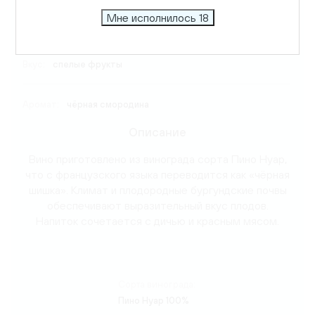
Мне исполнилось 18
Температура подачи:
14-16 C
Вкус:
спелые фрукты
Аромат:
чёрная смородина
Описание
Вино приготовлено из винограда сорта Пино Нуар,
что с французского языка переводится как «чёрная
шишка». Климат и плодородные бургундские почвы
обеспечивают выразительный вкус плодов.
Напиток сочетается с дичью и красным мясом.
Сорта винограда:
Пино Нуар 100%