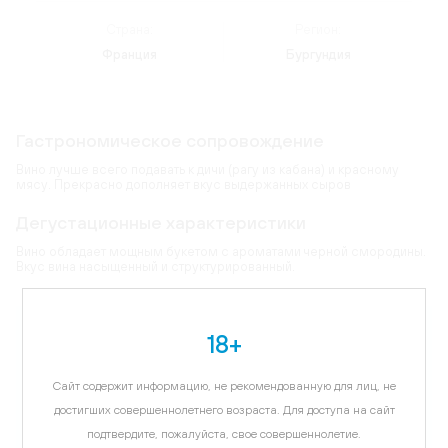
Страна:
Регион:
Франция
Бургундия
Гастрономическое сопровождение
Вино лучше всего подавать к дичи (рагу из кабана) и красному
мясу. Прекрасно дополняет вкус выдержанных сыров
Дегустационные характеристики
Вино обладает мощным букетом с ароматами черной смородины.
Вкус вина насыщенный и структурированный.
Карта
18+
Цветовая гамма:
темно-рубиновый
Сайт содержит информацию, не рекомендованную для лиц, не
достигших совершеннолетнего возраста. Для доступа на сайт
Виноград:
Пино Нуар
подтвердите, пожалуйста, свое совершеннолетие.