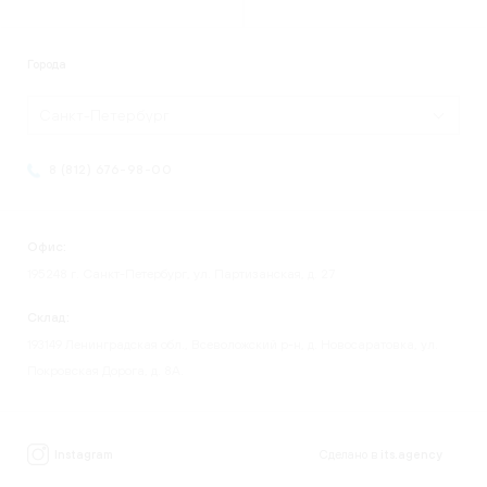
Города
Санкт-Петербург
8 (812) 676-98-00
Офис:
195248 г. Санкт-Петербург, ул. Партизанская, д. 27
Склад:
193149 Ленинградская обл., Всеволожский р-н, д. Новосаратовка, ул.
Покровская Дорога, д. 8А.
Instagram
Сделано в
its.agency