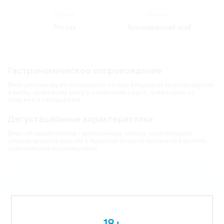
Страна:
Регион:
Россия
Краснодарский край
Гастрономическое сопровождение
Вино рекомендуется подавать к легким блюдам из морепродуктов
и рыбы, крабовому мясу в сливочном соусе, гребешкам со
спаржей и сельдереем.
Дегустационные характеристики
Вино обладает легким, гармоничным, питким, повторяющим
оттенки аромата вкусом с приятной ягодной кислинкой и долгим,
освежающим послевкусием.
Карта
Цветовая гамма:
светло-розовый
18+