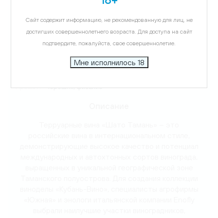
Виноград:
Цвайгельт
Сайт содержит информацию, не рекомендованную для лиц, не
Температура подачи:
10-12 C
достигших совершеннолетнего возраста. Для доступа на сайт
подтвердите, пожалуйста, свое совершеннолетие.
Вкус:
ягодная кислинка
Мне исполнилось 18
Аромат:
черешня, физалис
Описание
Терруарные вина «Шато Тамань» – это
российские вина в интернациональном стиле,
демонстрирующие высокое качество и потенциал
международных и автохтонных сортов винограда,
выращенных в уникальной географической зоне
Таманского полуострова. Для создания коллекции
виноделы «Кубань-Вино», специалисты агрофирмы
«Южная» и энологи итальянской компании Enofly
выбрали наилучшие участки виноградников,