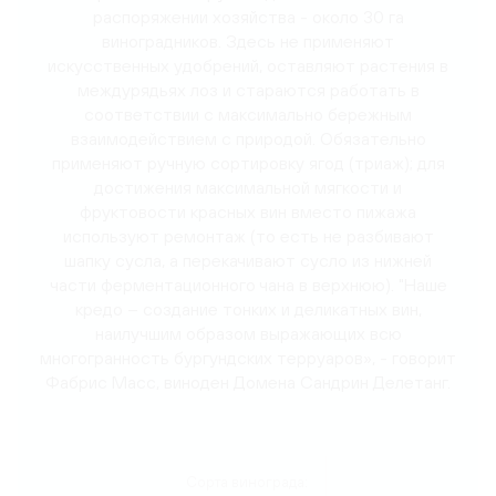
распоряжении хозяйства - около 30 га
виноградников. Здесь не применяют
искусственных удобрений, оставляют растения в
междурядьях лоз и стараются работать в
соответствии с максимально бережным
взаимодействием с природой. Обязательно
применяют ручную сортировку ягод (триаж); для
достижения максимальной мягкости и
фруктовости красных вин вместо пижажа
используют ремонтаж (то есть не разбивают
шапку сусла, а перекачивают сусло из нижней
части ферментационного чана в верхнюю). "Наше
кредо – создание тонких и деликатных вин,
наилучшим образом выражающих всю
многогранность бургундских терруаров», - говорит
Фабрис Масс, виноден Домена Сандрин Делетанг.
Сорта винограда: