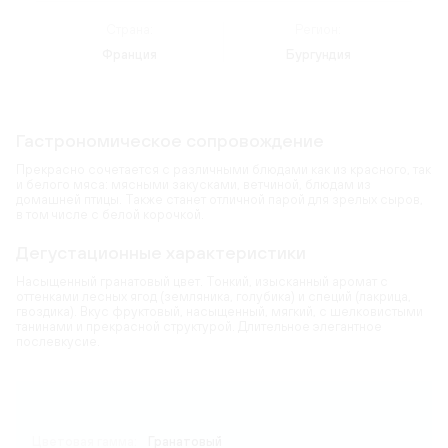
Страна:
Регион:
Франция
Бургундия
Гастрономическое сопровождение
Прекрасно сочетается с различными блюдами как из красного, так
и белого мяса: мясными закусками, ветчиной, блюдам из
домашней птицы. Также станет отличной парой для зрелых сыров,
в том числе с белой корочкой.
Дегустационные характеристики
Насыщенный гранатовый цвет. Тонкий, изысканный аромат с
оттенками лесных ягод (земляника, голубика) и специй (лакрица,
гвоздика). Вкус фруктовый, насыщенный, мягкий, с шелковистыми
танинами и прекрасной структурой. Длительное элегантное
послевкусие.
Карта
Цветовая гамма:
Гранатовый