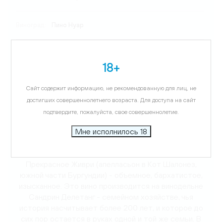
Виноград:
Пино Нуар
Температура подачи:
14-16 C
18+
Вкус:
Фруктовый, насыщенный, мягкий, с шелковистыми
Сайт содержит информацию, не рекомендованную для лиц, не
танинами
достигших совершеннолетнего возраста. Для доступа на сайт
подтвердите, пожалуйста, свое совершеннолетие.
Аромат:
Тонкий, изысканный, с оттенками лесных ягод
(голубика, земляника) и специй
Мне исполнилось 18
Описание
Прекрасное Живри (апелласьон в Кот Шалонез,
южной части Бургундии) - объемное, бархатистое,
изысканное. Это вино производится на винодельне
Сандрин Делетанг - семейном хозяйстве, чья
история насчитывает более 200 лет, и которое до
сих пор остается в руках одной и той же семьи. В