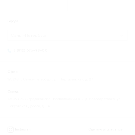
Города
Санкт-Петербург
8 (812) 676-98-00
Офис:
195248 г. Санкт-Петербург, ул. Партизанская, д. 27
Склад:
193149 Ленинградская обл., Всеволожский р-н, д. Новосаратовка, ул.
Покровская Дорога, д. 8А.
Instagram
Сделано в
its.agency