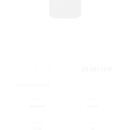
25 481.73 ₽
ЗАПРОСИТЬ ТОВАР
Цвет:
Сахар:
красное
сухое
Объем:
Крепость:
0.75
14