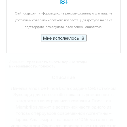
18+
Виноград:
Каберне Совиньон
Сайт содержит информацию, не рекомендованную для лиц, не
достигших совершеннолетнего возраста. Для доступа на сайт
подтвердите, пожалуйста, свое совершеннолетие.
Температура подачи:
16-18 C
Мне исполнилось 18
Вкус:
полнотелый, танинный
Аромат:
травянистые ноты, черные ягоды,
минеральность, пряность
Описание
Линейка Vinos de Finca была создана Себастьяном
Зуккарди для того, чтобы показать уникальность
каждого из виноградников компании. Finca Los
Membrillos лежит в восточной части одного из
топовых терруаров современной Аргентины –
Парахе Альтамира – на высоте 1065 метров над
уровнем моря. Здесь же произрастает множество