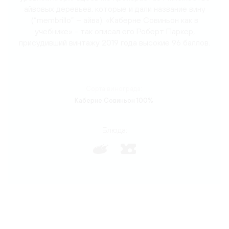
айвовых деревьев, которые и дали название вину
(“membrillo” – айва). «Каберне Совиньон как в
учебнике» - так описал его Роберт Паркер,
присудивший винтажу 2019 года высокие 96 баллов.
Сорта винограда:
Каберне Совиньон 100%
Блюда: