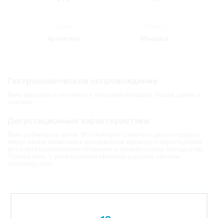
Страна:
Регион:
Аргентина
Мендоса
Гастрономическое сопровождение
Вино идеально сочетается с мясными блюдами, птицей, дичью и
сырами.
Дегустационные характеристики
Вино рубинового цвета. Этот Каберне Совиньон демонстрирует
интенсивный пикантный и минеральный характер с характерными
для сорта травянистыми оттенками и яркими нотами спелых ягод.
Полное тело, с ультратонкими танинами и долгим свежим
послевкусием.
Карта
Цветовая гамма:
рубиновый