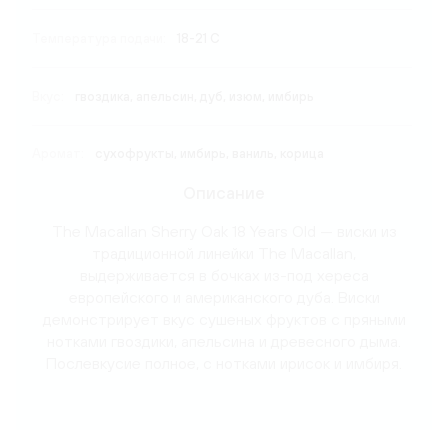
Температура подачи:
18-21 C
Вкус:
гвоздика, апельсин, дуб, изюм, имбирь
Аромат:
сухофрукты, имбирь, ваниль, корица
Описание
The Macallan Sherry Oak 18 Years Old — виски из
традиционной линейки The Macallan,
выдерживается в бочках из-под хереса
европейского и американского дуба. Виски
демонстрирует вкус сушеных фруктов с пряными
нотками гвоздики, апельсина и древесного дыма.
Послевкусие полное, с нотками ирисок и имбиря.