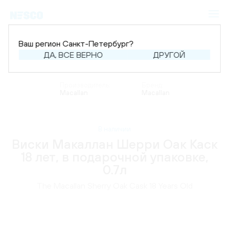
Ваш регион Санкт-Петербург?
ДА, ВСЕ ВЕРНО
ДРУГОЙ
Главная
Каталог
Крепкий алкоголь
Виски
Производитель:
Бренд:
Macallan
Macallan
В наличии
Виски Макаллан Шерри Оак Каск
18 лет, в подарочной упаковке,
0.7л
The Macallan Sherry Oak Cask 18 Years Old