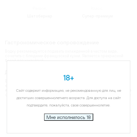
Регион:
Класс:
Шатобернар
Супер-премиум
Гастрономическое сопровождение
Водку рекомендуется подавать охлажденной в чистом виде,
сочетать с блюдами французской кухни. Является прекрасной
базой для коктейлей.
Дегустационные характеристики
18+
Водка соблазняет свежим ароматом, в котором ощущаются нотки
хлебной корочки, пшеницы, ванили и миндаля. Водка обладает
исключительно мягким и округлым вкусом, который достигается за
Сайт содержит информацию, не рекомендованную для лиц, не
счет пятикратной дистилляции. Послевкусие долгое, согревающее.
достигших совершеннолетнего возраста. Для доступа на сайт
подтвердите, пожалуйста, свое совершеннолетие.
Карта
Мне исполнилось 18
Цветовая гамма:
кристально прозрачный