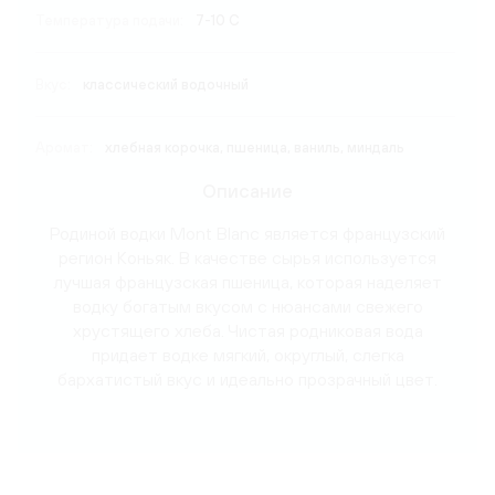
Температура подачи:
7-10 C
Вкус:
классический водочный
Аромат:
хлебная корочка, пшеница, ваниль, миндаль
Описание
Родиной водки Mont Blanc является французский
регион Коньяк. В качестве сырья используется
лучшая французская пшеница, которая наделяет
водку богатым вкусом с нюансами свежего
хрустящего хлеба. Чистая родниковая вода
придает водке мягкий, округлый, слегка
бархатистый вкус и идеально прозрачный цвет.