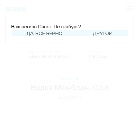
Ваш регион Санкт-Петербург?
ДА, ВСЕ ВЕРНО
ДРУГОЙ
Главная
Каталог
Крепкий алкоголь
Водка
Производитель:
Бренд:
Alvisa Alcohol Group
Mont Blanc
В наличии
Водка Монблан, 0.5л
Mont Blanc