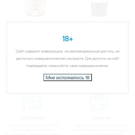
Вино Чечилия Беретта 11
Вино Чечилия Беретта
18+
минут розе Тревенецие,
Италия Россо, красное,
розовое, сухое, 1.5л
сухое, 0.75л
Сайт содержит информацию, не рекомендованную для лиц, не
достигших совершеннолетнего возраста. Для доступа на сайт
Все товары бренда
подтвердите, пожалуйста, свое совершеннолетие.
Мне исполнилось 18
Ассортимент
Гарантии
Всегда в наличии более 2000
Мы гарантируем подлинность и
вин и крепких напитков,
качество продукции, сотрудничая
приносящих удовольствие людям
только с производителями