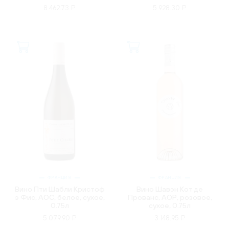
8 462.73 ₽
5 928.30 ₽
ФРАНЦИЯ
ФРАНЦИЯ
Вино Пти Шабли Кристоф
Вино Шавэн Кот де
э Фис, AOC, белое, сухое,
Прованс, AOP, розовое,
0.75л
сухое, 0.75л
5 079.90 ₽
3 148.95 ₽