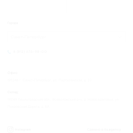
Города
Санкт-Петербург
8 (812) 676-98-00
Офис:
195248 г. Санкт-Петербург, ул. Партизанская, д. 27
Склад:
193149 Ленинградская обл., Всеволожский р-н, д. Новосаратовка, ул.
Покровская Дорога, д. 8А.
Instagram
Сделано в
its.agency