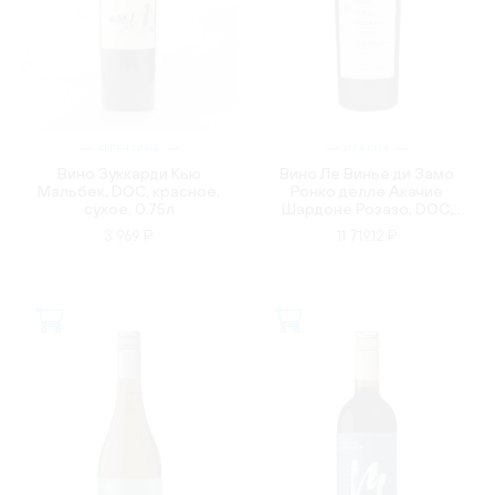
АРГЕНТИНА
ИТАЛИЯ
Вино Зуккарди Кью
Вино Ле Винье ди Замо
Мальбек, DOC, красное,
Ронко делле Акачие
сухое, 0.75л
Шардоне Розазо, DOC,
белое, сухое, 0.75л
3 969 ₽
11 719.12 ₽