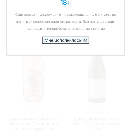
18+
Рислинг, белое, сухое,
Шпетбургундер, красное,
0.75л
сухое, 0.75л
Сайт содержит информацию, не рекомендованную для лиц, не
7 663.63 ₽
3 960.93 ₽
достигших совершеннолетнего возраста. Для доступа на сайт
подтвердите, пожалуйста, свое совершеннолетие.
Мне исполнилось 18
ИТАЛИЯ
ФРАНЦИЯ
Вино Чечилия Беретта 11
Вино Шабли Кристоф э
минут розе Тревенецие,
Фис, AOC, белое, сухое,
розовое, сухое, 1.5л
0.75л