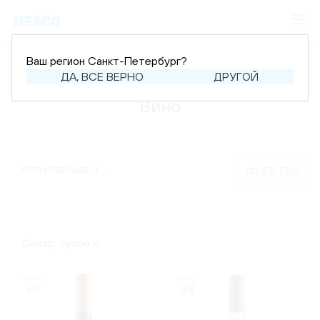
Ваш регион Санкт-Петербург?
Главная
Каталог
Вино
ДА, ВСЕ ВЕРНО
ДРУГОЙ
Вино
ФИЛЬТРЫ
ПОПУЛЯРНЫЕ ↑
Сахар: сухое