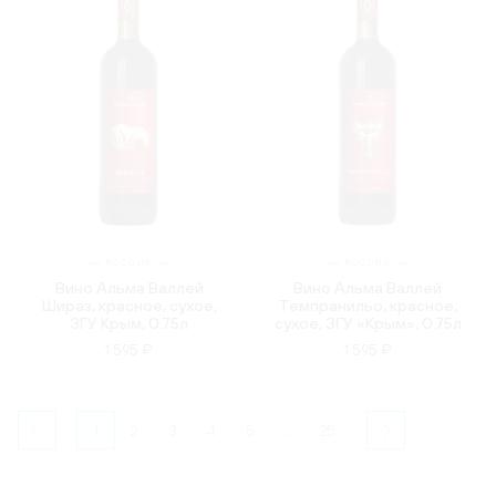
РОССИЯ
РОССИЯ
Вино Альма Валлей
Вино Альма Валлей
Шираз, красное, сухое,
Темпранильо, красное,
ЗГУ Крым, 0.75л
сухое, ЗГУ «Крым», 0.75л
1 595 ₽
1 595 ₽
1
2
3
4
5
...
25