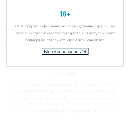
18+
Гастрономическое сопровождение
Отлично сочетается с джином, ромом и водкой. Рекомендуем
Сайт содержит информацию, не рекомендованную для лиц, не
также попробовать с игристым и содовой.
достигших совершеннолетнего возраста. Для доступа на сайт
Дегустационные характеристики
подтвердите, пожалуйста, свое совершеннолетие.
Цветы, сладкие ягоды
Мне исполнилось 18
Карта
Описание
Clavis - селективный ингредиент для коктейлей.
Все разработки и рецептура создана командой
Clavis. Вкус Clavis имеет многоступенчатую
структуру, чего добились благодаря современному
лабораторному оборудованию.