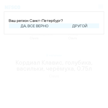
Ваш регион Санкт-Петербург?
ДА, ВСЕ ВЕРНО
ДРУГОЙ
Главная
Каталог
Напитки
Кордиалы
Производитель:
Бренд:
Clavis
Clavis
В наличии
Кордиал Клавис, голубика,
васильки, черёмуха, 0.75л
Clavis