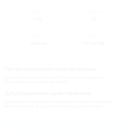
Объем:
Крепость:
0.75
12
Страна:
Регион:
Франция
Кот де Бар
Гастрономическое сопровождение
Дополнит и подчеркнет вкус блюд на основе курицы и
морепродуктов, а также десертов.
Дегустационные характеристики
Шампанское очаровывает ароматами груши, белой вишни,
выпечки, ванили. Вкус наполнен цитрусовыми нотами.
Карта