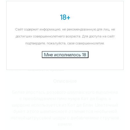
Цветовая гамма:
золотистый
18+
Виноград:
Пино Нуар, Шардоне
Сайт содержит информацию, не рекомендованную для лиц, не
Температура подачи:
8-10 C
достигших совершеннолетнего возраста. Для доступа на сайт
подтвердите, пожалуйста, свое совершеннолетие.
Вкус:
мандарин, цедра
Мне исполнилось 18
Аромат:
жимолость, бриошь
Описание
Белая ипостась розового шампанского выполнена
с преобладанием пино нуара Кот де Бара, а
шардоне используется из Кот де Блан. Цветочный
букет этого шампанского отличается необычной
ноткой цитрусовой цедры с добавлением стручков
ванили.