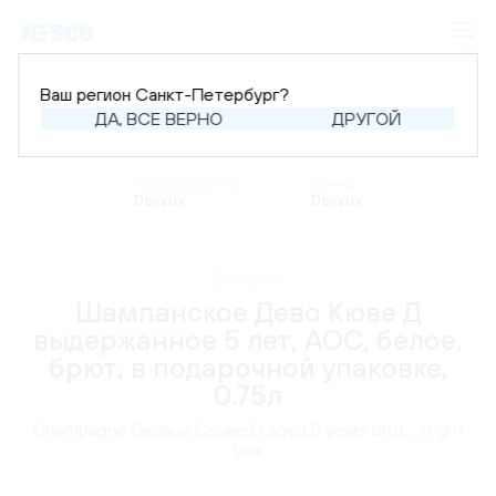
Ваш регион Санкт-Петербург?
ДА, ВСЕ ВЕРНО
ДРУГОЙ
Главная
Каталог
Шампанское и игристое
Шампанское
Производитель:
Бренд:
Devaux
Devaux
В наличии
Шампанское Дево Кюве Д
выдержанное 5 лет, AOC, белое,
брют, в подарочной упаковке,
0.75л
Champagne Devaux Cuvee D aged 5 years brut, , in gift
box