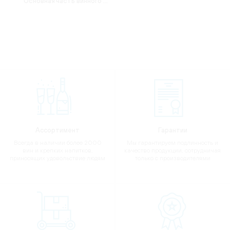
Основная часть винного сусла подвергается ферментации в стальных резервуарах, а остальная – винифицируется в дубовых бочках.
Ассортимент
Гарантии
Всегда в наличии более 2000
Мы гарантируем подлинность и
вин и крепких напитков,
качество продукции, сотрудничая
приносящих удовольствие людям
только с производителями