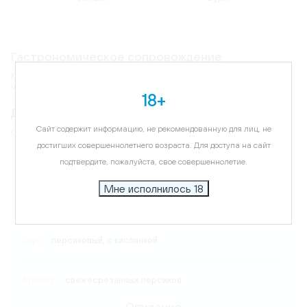
Гастрономическое сопровождение
Крем-ликер добавляют в кофе и коктейли. Можно наслаждаться в
чистом виде с добавлением льда.
18+
Дегустационные характеристики
Сайт содержит информацию, не рекомендованную для лиц, не
Обладает свежим персиковым ароматом и вкусом.
достигших совершеннолетнего возраста. Для доступа на сайт
подтвердите, пожалуйста, свое совершеннолетие.
Карта
Мне исполнилось 18
Температура подачи:
16-18 C
Вкус:
персиковый, с кислинкой
Аромат:
свежесрезанных персиков
Описание