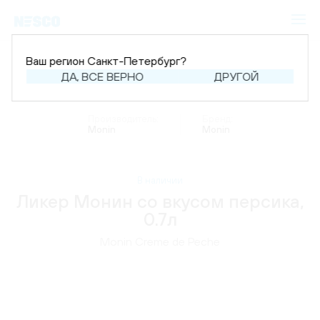
Ваш регион Санкт-Петербург?
ДА, ВСЕ ВЕРНО
ДРУГОЙ
Главная
Каталог
Крепкий алкоголь
Ликер
Производитель:
Бренд:
Monin
Monin
В наличии
Ликер Монин со вкусом персика,
0.7л
Monin Creme de Peche